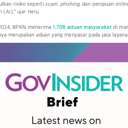
lkan risiko seperti
scam
,
phishing
, dan penipuan onlin
(AI)," ujar Heru.
 2024, BPKN menerima
1.708 aduan masyarakat
di man
anya merupakan aduan yang menyasar pada jasa layan
t, menurut Heru, menuntut pendekatan perlindungan 
proaktif.
h menciptakan konsumen Indonesia yang cerdas dan be
i ekonomi digital yang inklusif dan berkelanjutan," k
r
, Heru berbagi tentang apa saja strategi BPKN dala
rlindungi melalui proses edukasi, kolaborasi, dan du
a pembuat undang-undang untuk melakukan reformasi