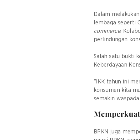
Dalam melakukan 
lembaga seperti O
commerce
. Kolab
perlindungan ko
Salah satu bukti k
Keberdayaan Kon
"IKK tahun ini me
konsumen kita mula
semakin waspada 
Memperkuat
BPKN juga memper