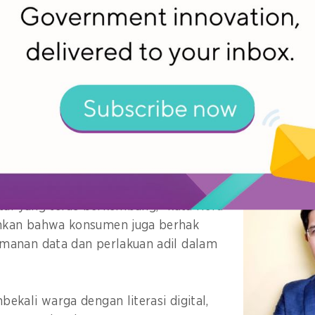
etin GovInsider
di sini
.
sumen di garis depan
 strategi komunikasi dan edukasi publik BPKN, Heru
ekali konsumen dengan pemahaman atas hak dan kew
i mereka dengan literasi digital.
 bukan hanya soal tahu cara memakai
memahami bagaimana melindungi diri
tal yang terus berkembang," kata Heru
kan bahwa konsumen juga berhak
anan data dan perlakuan adil dalam
kali warga dengan literasi digital,