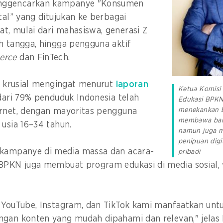
nggencarkan kampanye "Konsumen
tal” yang ditujukan ke berbagai
t, mulai dari mahasiswa, generasi Z
h tangga, hingga pengguna aktif
erce
dan FinTech.
ai krusial mengingat menurut
laporan
Ketua Komisi
 dari 79% penduduk Indonesia telah
Edukasi BPKN,
menekankan b
ernet, dengan mayoritas pengguna
membawa ba
 usia 16–34 tahun.
namun juga m
penipuan digi
 kampanye di media massa dan acara-
pribadi
 BPKN juga membuat program edukasi di media sosial, 
i YouTube, Instagram, dan TikTok kami manfaatkan un
ngan konten yang mudah dipahami dan relevan," jelas