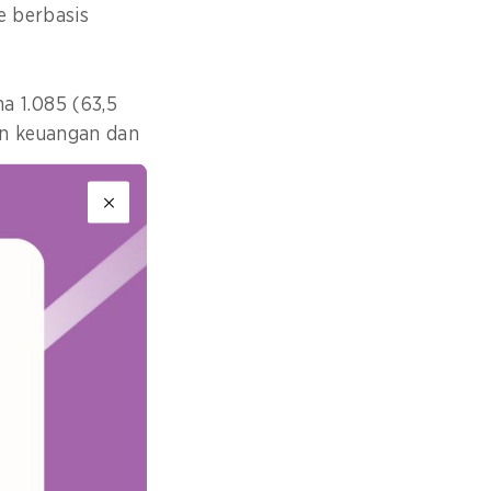
e berbasis
a 1.085 (63,5
an keuangan dan
konsumen yang
rdaya sebagai
ata Heru.
m memastikan
kungan
 kebijakan.