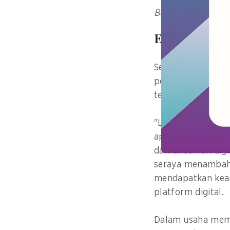
Berlangganan bull
Edukasi kon
Sebagai pemimpin
pentingnya memb
termasuk membekal
"Literasi digital
aplikasi, tetapi 
dari ancaman digi
seraya menambah
mendapatkan keam
platform digital.
Dalam usaha membe