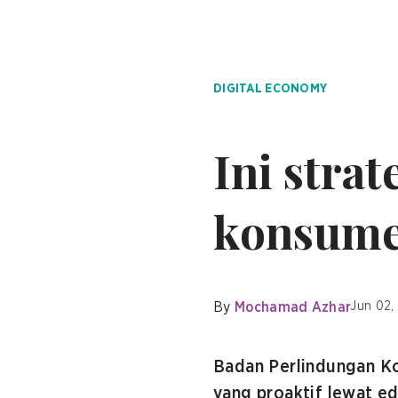
DIGITAL ECONOMY
Ini stra
konsumen
By
Mochamad Azhar
Jun 02,
Badan Perlindungan K
yang proaktif lewat ed