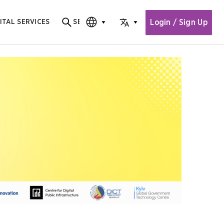
Login / Sign Up
ITAL SERVICES
SEARCH
Search for content
CHOOSE EDITION
CHOOSE LANGUAGE