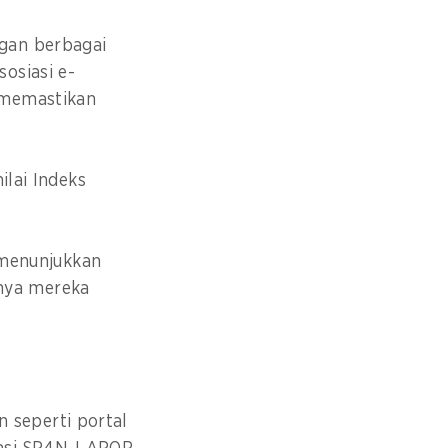
gan berbagai
osiasi e-
n memastikan
ilai Indeks
i menunjukkan
tinya mereka
 seperti portal