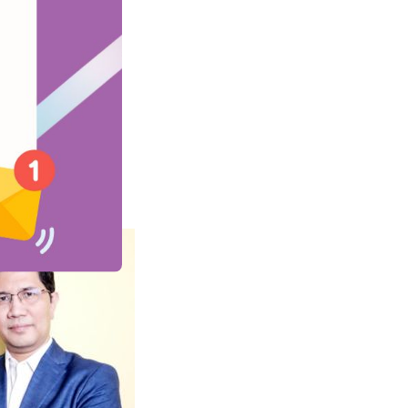
 menekankan
ajiban mereka,