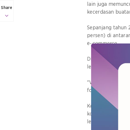
lain juga memuncu
Share
kecerdasan buatan 
Sepanjang tahun
persen) di antar
e-
commerce
.
Dinamika tersebu
lebih adaptif dan 
"Visi kami adala
fondasi utama bag
Kepada
GovInside
konsumen tetap te
lembaganya kepad