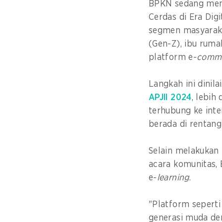
BPKN sedang me
Cerdas di Era Digi
segmen masyaraka
(Gen-Z), ibu ruma
platform e-
comm
Langkah ini dinil
APJII 2024
, lebih
terhubung ke int
berada di rentang
Selain melakukan
acara komunitas,
e-
learning
.
"Platform sepert
generasi muda de