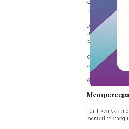
Samarkand Congre
Juni.
Di bawah tiga tem
UNPSF 2025 meny
kapasitas dan be
GovInsider
diunda
tersebut.
Berlangganan bull
Mempercepat
Hanif kembali me
menteri tentang t