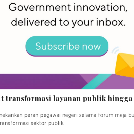
ss Centre untuk Forum Layanan Publik PBB (UNPSF) 
a transformasi digital,
last mile service delivery
, dan p
ediakan wadah bagi para pegawai sektor publik unt
rbagi pengalaman dalam penyampaian layanan.
ng oleh pemerintah Uzberkistan sebagai mitra media 
etin GovInsider
di sini
.
 transformasi layanan publik hingg
nekankan peran pegawai negeri selama forum meja bu
ransformasi sektor publik.