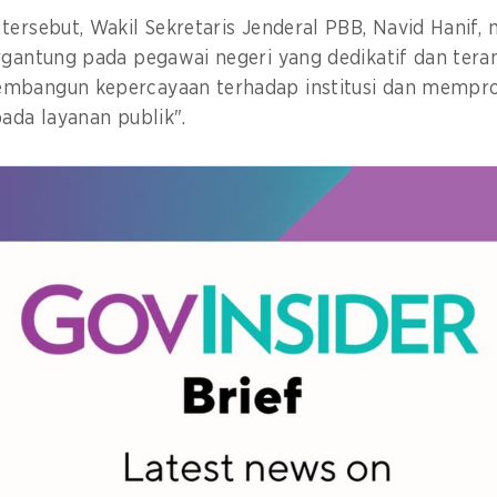
tersebut, Wakil Sekretaris Jenderal PBB, Navid Hanif
rgantung pada pegawai negeri yang dedikatif dan tera
mbangun kepercayaan terhadap institusi dan mempr
pada layanan publik".
sa lima tahun hingga batas waktu pencapaian agenda 
 segera mempercepat tindakan dari sebelumnya, katan
engan berani, inklusif, dan bersama-sama. Mari bangu
diakan layanan tetapi juga kepercayaan, tidak hanya ef
dak hanya konektivitas tetapi juga komunitas.
yang tepat, kita masih dapat mempercepat menuju ma
ak hanya dijanjikan tetapi juga diwujudkan," kata Hanif.
hadapan lebih dari 400 delegasi dari seluruh dunia yan