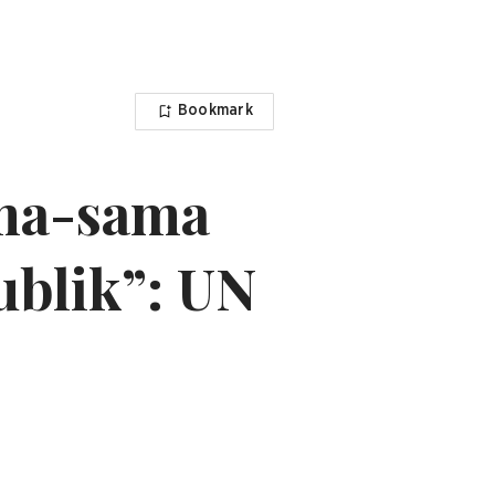
Bookmark
ama-sama
ublik”: UN