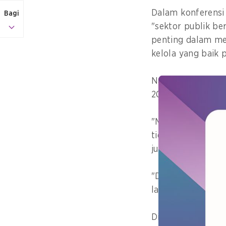
Dalam konferensi 
Bagi
"sektor publik be
penting dalam me
kelola yang baik 
Namun, dengan si
2030, kita harus
"Mari bertindak d
tidak hanya menye
juga martabat, ti
"Dengan fondasi 
layanan publik tid
Dia berbicara di 