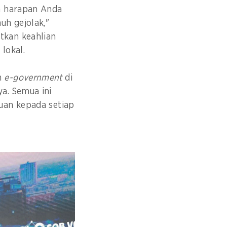
a harapan Anda
h gejolak,"
tkan keahlian
 lokal.
n
e-government
di
a. Semua ini
uan kepada setiap