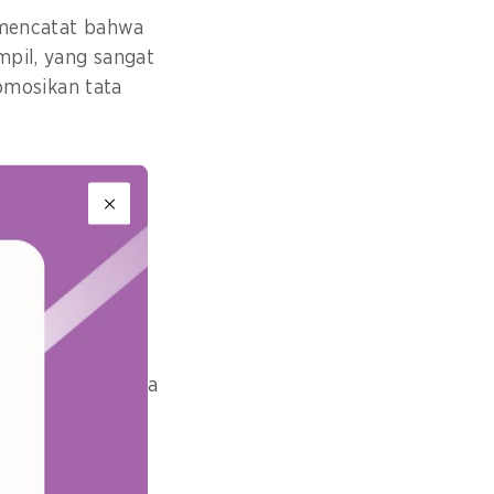
, mencatat bahwa
mpil, yang sangat
omosikan tata
SDGs di tahun
ya.
n sistem yang
isiensi tetapi
sa depan di mana
g berkumpul di