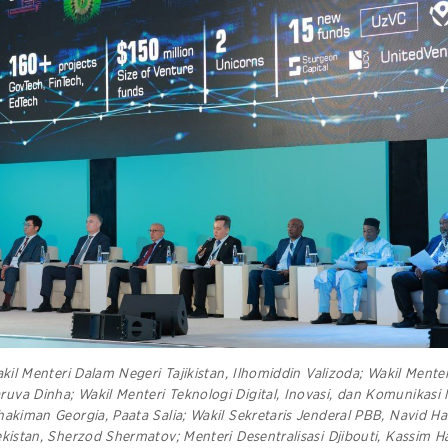
akil Menteri Dalam Negeri Tajikistan, Ilhomiddin Valizoda; Wakil Mente
va Dinha; Wakil Menteri Teknologi Digital, Inovasi, dan Komunikasi
hakiman Georgia, Paata Salia; Wakil Sekretaris Jenderal PBB, Navid Ha
ekistan, Sherzod Shermatov; Menteri Desentralisasi Djibouti, Kassim H