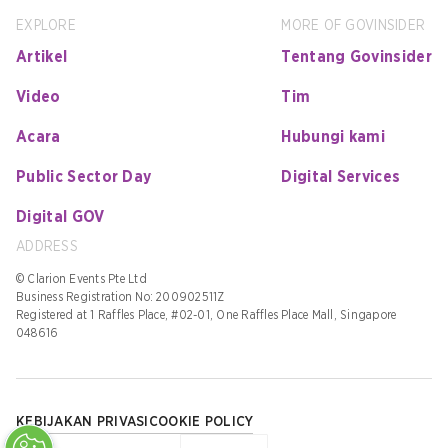
EXPLORE
MORE OF GOVINSIDER
Artikel
Tentang Govinsider
Video
Tim
Acara
Hubungi kami
Public Sector Day
Digital Services
Digital GOV
ADDRESS
© Clarion Events Pte Ltd
Business Registration No: 200902511Z
Registered at 1 Raffles Place, #02-01, One Raffles Place Mall, Singapore
048616
KEBIJAKAN PRIVASI
COOKIE POLICY