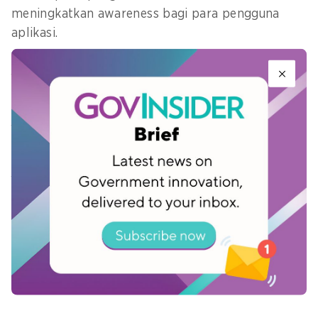
meningkatkan awareness bagi para pengguna
aplikasi.
Apa motivasi Anda memasuki
pekerjaan ini? Apa yang paling
Anda sukai dari pekerjaan Anda
dan apa kemampuan yang ingin
Anda tingkatkan?
Keamanan adalah upaya untuk melindungi hal
yang sangat berharga tidak hanya bagi diri
sendiri, namun juga bagi orang lain. Menjaga
keamanan berarti menjaga kepentingan banyak
pihak.