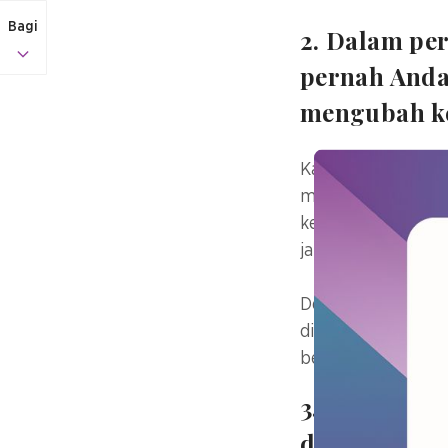
Bagi
2. Dalam pe
pernah Anda 
mengubah ke
Kami mengembangk
mengadopsi tekno
ketika pasien ber
jawaban yang jel
Dengan pemeriksa
dideritanya, sehi
berpotensi mengu
3. Apa proy
dalam upay