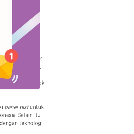
Kementerian
nce Initiative
emberikan layanan
gan adanya BGSi,
gi genomik yang
n mengurangi efek
ki
panel test
untuk
esia. Selain itu,
 dengan teknologi