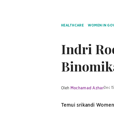
HEALTHCARE
WOMEN IN GO
Indri Ro
Binomik
Oleh
Mochamad Azhar
Dec 1
Temui srikandi Women