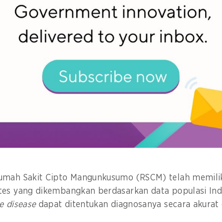
publik?
tanggung jawab untuk dua program nasional prioritas 
Program Genomik Nasional atau Biomedical Genome Scie
sia Clinical Research Center (INA-CRC).
juan agar Indonesia memiliki database genomik dan m
yang lebih akurat dan presisi kepada masyarakat. Den
rian Kesehatan telah memiliki layanan dengan teknolo
hingga pasien dapat menerima
treatment
yang akurat da
umah Sakit Cipto Mangunkusumo (RSCM) telah memili
es yang dikembangkan berdasarkan data populasi Indon
re disease
dapat ditentukan diagnosanya secara akurat