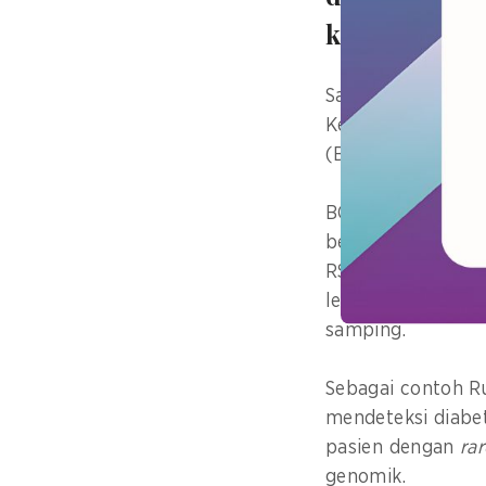
kebutuhan 
Saat ini saya ber
Kesehatan yaitu 
(BGSI) dan Indone
BGSI memiliki tu
berbasis genomik 
RS milik Kemente
lebih presisi se
samping.
Sebagai contoh R
mendeteksi diabet
pasien dengan
ra
genomik.