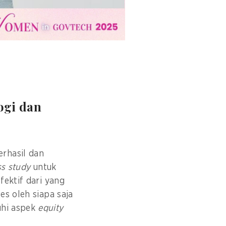
ogi dan
erhasil dan
ss study
untuk
fektif dari yang
es oleh siapa saja
uhi aspek
equity