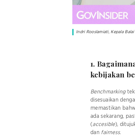
Indri Rooslamiati, Kepala Bal
1. Bagaiman
kebijakan b
Benchmarking
tek
disesuaikan denga
memastikan bahwa 
ada sekarang, pas
(
accesible
), ditu
dan
fairness
.