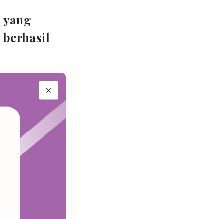
n yang
 berhasil
kit dengan
odyssey
, situasi
 diagnosis tanpa
it yang
ebih cepat, dan
i.
n tahun ini
enuhi