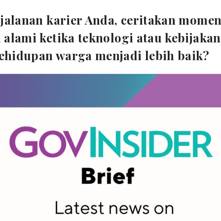
rjalanan karier Anda, ceritakan mome
alami ketika teknologi atau kebijakan
hidupan warga menjadi lebih baik?
an layanan berbasis kedokteran presisi di rumah sa
logi genomik. Tujuannya adalah memutus
diagnostic 
bulan-bulan bahkan bertahun-tahun mencari kepastian
as.
an genetik, pasien akhirnya dapat mengetahui penyak
ngga dokter bisa menentukan terapi yang lebih tepat, l
rangi efek samping dari pengobatan yang tidak sesua
ek paling berdampak yang Anda kerjaka
a membangun kepercayaan serta mem