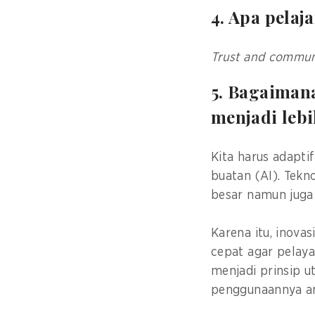
4. Apa pelaj
Trust and communi
5. Bagaiman
menjadi lebi
Kita harus adapti
buatan (AI). Tekn
besar namun juga
Karena itu, inova
cepat agar pelay
menjadi prinsip u
penggunaannya am