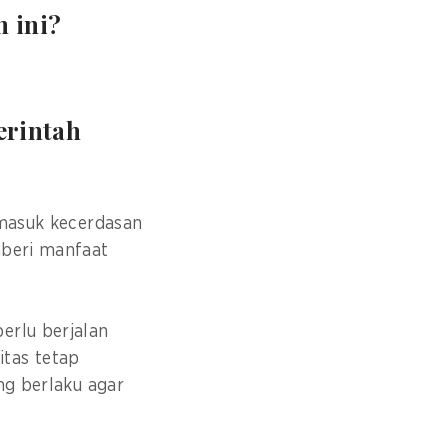
n ini?
erintah
rmasuk kecerdasan
mberi manfaat
erlu berjalan
itas tetap
ng berlaku agar