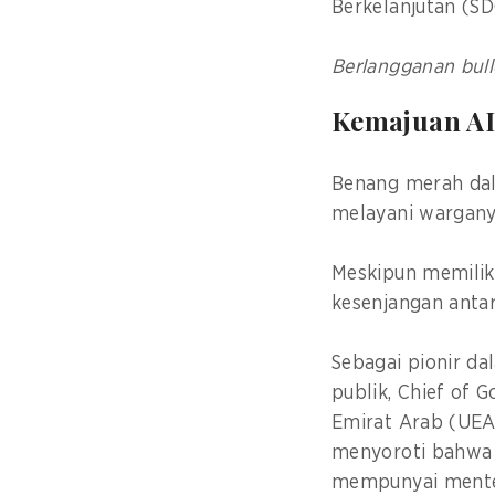
Berkelanjutan (S
Berlangganan bull
Kemajuan AI
Benang merah dala
melayani wargan
Meskipun memiliki
kesenjangan antar
Sebagai pionir da
publik, Chief of 
Emirat Arab (UEA
menyoroti bahwa 
mempunyai menter