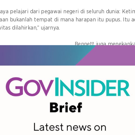
saya pelajari dari pegawai negeri di seluruh dunia: Ke
naan bukanlah tempat di mana harapan itu pupus. Itu 
itas dilahirkan,” ujarnya.
Bennett juga menekank
kerja sama lintas wilaya
generasi untuk mengata
terlalu besar untuk dise
entitas saja, seperti gej
kecerdasan buatan (AI)
“Bahwa pelayanan publi
pekerjaan—itu adalah ko
untuk tetap berada di a
Creative Bureaucracy
lain pergi. Untuk meraw
san forum. Foto: GovInsider
membuat kehidupan bag