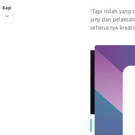
Bagi
“Tapi inilah yang 
janji dan pelaksa
seharusnya kreativ
Robyn Bennett dari 
menyampaikan ringka