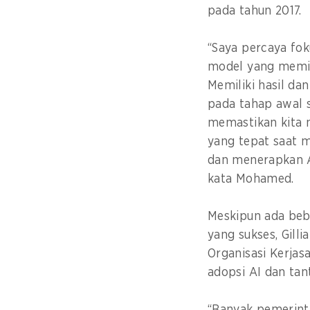
pada tahun 2017.
“Saya percaya foku
model yang memil
Memiliki hasil d
pada tahap awal 
memastikan kita
yang tepat saat 
dan menerapkan A
kata Mohamed.
Meskipun ada beb
yang sukses, Gilli
Organisasi Kerja
adopsi AI dan ta
“Banyak pemerinta