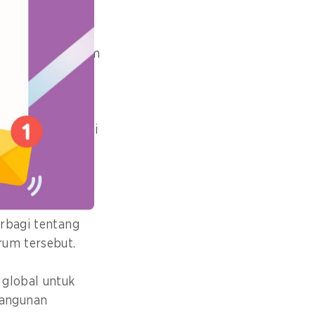
dan makan malam
h dari 800
rah Samarkand.
 dan administrasi
ius harus
i dan
erbagi tentang
orum tersebut.
 global untuk
bangunan