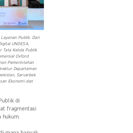
Layanan Publik. Dari
 Digital UNDESA,
 Tata Kelola Publik
omersial Oxford
yanan Pemerintahan
irektur Departemen
kistan, Sarvarbek
usan Ekonomi dan
Publik di
at fragmentasi
ka hukum.
 di mana banyak