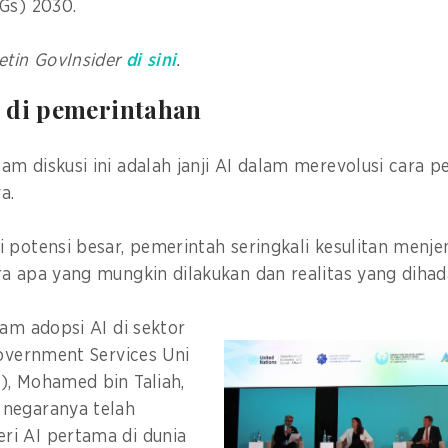
DGs) 2030.
etin GovInsider
di sini
.
 di pemerintahan
m diskusi ini adalah janji AI dalam merevolusi cara 
ya.
 potensi besar, pemerintah seringkali kesulitan menj
a apa yang mungkin dilakukan dan realitas yang dihad
lam adopsi AI di sektor
Government Services Uni
), Mohamed bin Taliah,
negaranya telah
i AI pertama di dunia