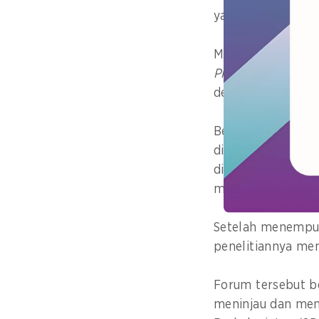
yang mungkin tid
Melalui dua forum
Plov
(masakan nas
delegasi dari kom
Berbicara kepad
di Universitas Sy
diseimbangkan de
melaksanakan tran
Setelah menempuh 
penelitiannya me
Forum tersebut be
meninjau dan mem