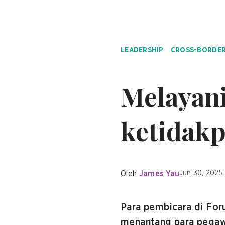
LEADERSHIP
CROSS-BORDER
Melayani
ketidakp
Oleh
James Yau
Jun 30, 2025
Para pembicara di Fo
menantang para pegawai