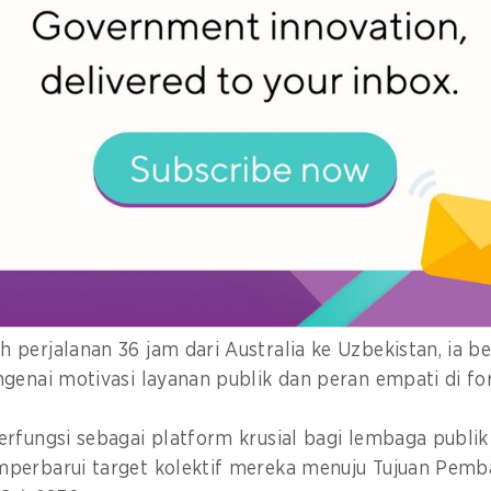
ak pernah Anda temui,” tambahnya.
 menteri, dua pleno, delapan lokakarya,
coffee break
, 
ional khas Uzbekistan), forum ini mengumpulkan lebi
unitas pelayanan publik internasional di kota berseja
a
GovInsider
, Assel Mussagulova, dosen kebijakan publik
dney, menyoroti bahwa strategi pemerintah yang ambis
ngan realitas praktis dalam mempertahankan motivas
sformasi digital dengan lancar.
perjalanan 36 jam dari Australia ke Uzbekistan, ia b
ngenai motivasi layanan publik dan peran empati di f
rfungsi sebagai platform krusial bagi lembaga publik
perbarui target kolektif mereka menuju Tujuan Pem