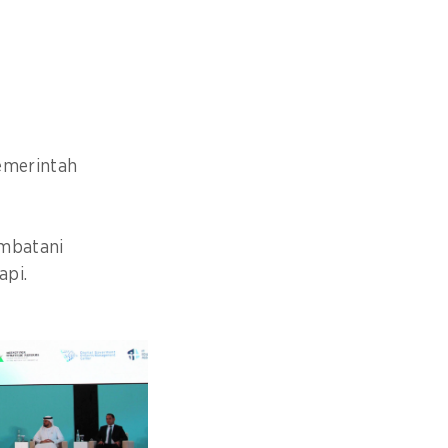
pemerintah
embatani
api.