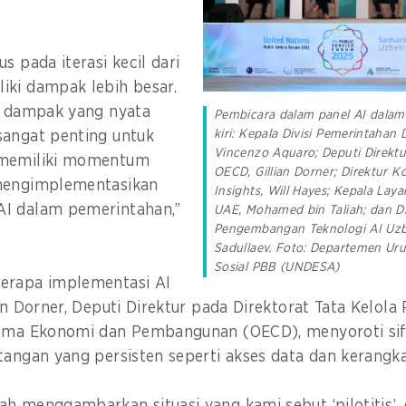
s pada iterasi kecil dari
iki dampak lebih besar.
an dampak yang nyata
Pembicara dalam panel AI dalam 
kiri: Kepala Divisi Pemerintahan
sangat penting untuk
Vincenzo Aquaro; Deputi Direktur
 memiliki momentum
OECD, Gillian Dorner; Direktur K
mengimplementasikan
Insights, Will Hayes; Kepala La
I dalam pemerintahan,”
UAE, Mohamed bin Taliah; dan D
Pengembangan Teknologi AI Uzbe
Sadullaev. Foto: Departemen Ur
Sosial PBB (UNDESA)
erapa implementasi AI
an Dorner, Deputi Direktur pada Direktorat Tata Kelola 
sama Ekonomi dan Pembangunan (OECD), menyoroti sif
ntangan yang persisten seperti akses data dan kerang
h menggambarkan situasi yang kami sebut ‘pilotitis’,