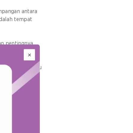
timpangan antara
adalah tempat
an pentingnya
h dan lintas
si masalah yang
lesaikan oleh satu
olak politik dan
.
k bukan hanya
mitmen. Pilihan
rena saat orang
at sistem yang
i jutaan orang