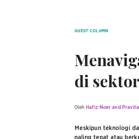
GUEST COLUMN
Menaviga
di sekto
Oleh
Hafiz Noer and Pravita
Meskipun teknologi da
paling tepat atau ber