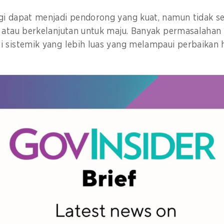
i dapat menjadi pendorong yang kuat, namun tidak sel
 atau berkelanjutan untuk maju. Banyak permasalahan 
 sistemik yang lebih luas yang melampaui perbaikan 
ni sangat dipengaruhi oleh
determinisme teknologi
– 
teknologi menjadi pendorong kemajuan manusia – cen
realitas yang kompleks dan mengabaikan konsekuensi
etergantungan semata-mata pada solusi teknologi.
dapat sekitar
27.000 aplikasi pemerintah
di seluruh neg
dapat dioperasikan bersama (
interoperable
), terfragmen
if dalam memberikan layanan publik.
terakhir, Pemerintah Indonesia telah berupaya mengat
i kecerdasan buatan (AI) dan mengembangkan aplika