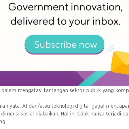
engintegrasikan layanan di berbagai sektor, termasu
atan, dan
layanan keluarga
.
iri bukanlah
konsep baru
, kita harus berhati-hati agar 
 '
techno-solutionism
'.
etin GovInsider
di sini
.
n AI dalam layanan publik
ri jebakan
techno-solutionism
, pertama-tama kita har
i dalam mengatasi tantangan sektor publik yang komp
a nyata, AI dan/atau teknologi digital gagal mencapai
dimensi sosial diabaikan. Hal ini tidak hanya terjadi 
ng.