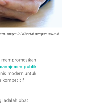
un, upaya ini disertai dengan asumsi
tif mempromosikan
manajemen publik
snis modern untuk
n kompetitif
gi adalah obat