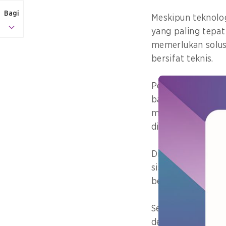
Bagi
Meskipun teknolog
yang paling tepat
memerlukan solusi
bersifat teknis.
Pendekatan saat i
bahwa kapasitas 
menyederhanakan 
diinginkan dari k
Di Indonesia, ter
sistem ini tidak 
besar tidak efekt
Selama dua tahun 
dengan mengadops