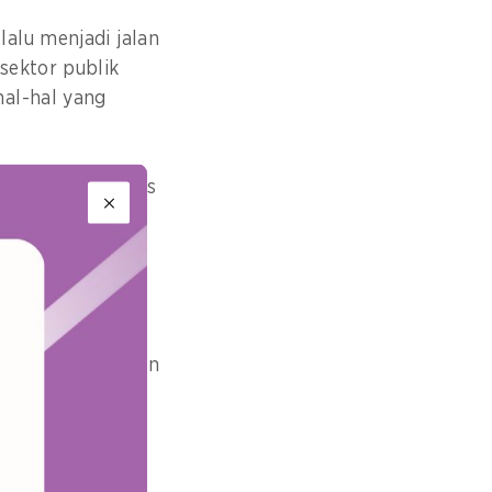
alu menjadi jalan
sektor publik
hal-hal yang
keyakinan optimis
derung
 yang tidak
eri. Sayangnya,
tasi, dan sebagian
asi masalah ini
si super yang