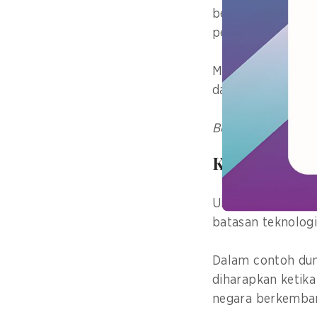
bertujuan untuk m
pendidikan, keseh
Meskipun AI send
dalam pendekatan
Berlangganan bull
Keterbatasa
Untuk menghinda
batasan teknolog
Dalam contoh duni
diharapkan ketika 
negara berkemba