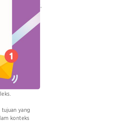
k pelaporan
pajak
,
tidak terjebak
us mengakui
leks.
 tujuan yang
dalam konteks