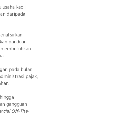
 usaha kecil
an daripada
menafsirkan
ikan panduan
is membutuhkan
ia.
ngan pada bulan
ministrasi pajak,
ahan.
 hingga
kan gangguan
cial Off-The-