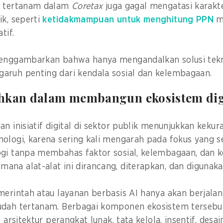
g tertanam dalam
Coretax
juga gagal mengatasi karakte
ik, seperti
ketidakmampuan untuk menghitung PPN
m
atif.
menggambarkan bahwa hanya mengandalkan solusi tek
aruh penting dari kendala sosial dan kelembagaan.
hkan dalam membangun ekosistem dig
an inisiatif digital di sektor publik menunjukkan keku
ologi, karena sering kali mengarah pada fokus yang 
ogi tanpa membahas faktor sosial, kelembagaan, dan k
na alat-alat ini dirancang, diterapkan, dan digunaka
merintah atau layanan berbasis AI hanya akan berjalan
udah tertanam. Berbagai komponen ekosistem tersebut
 arsitektur perangkat lunak, tata kelola, insentif, desai