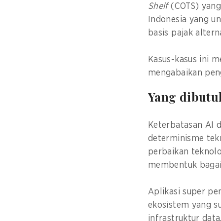
Shelf
(COTS) yan
Indonesia yang un
basis pajak altern
Kasus-kasus ini 
mengabaikan peng
Yang dibutu
Keterbatasan AI d
determinisme tekn
perbaikan teknol
membentuk bagaima
Aplikasi super pe
ekosistem yang s
infrastruktur data,