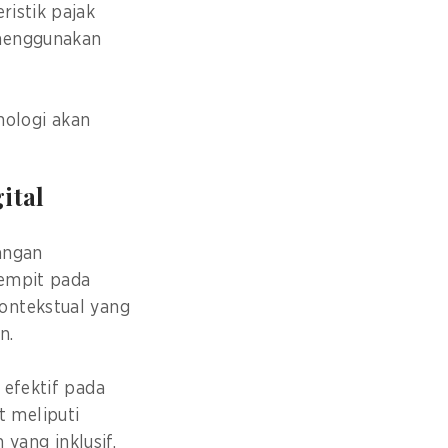
ristik pajak
enggunakan
nologi akan
ital
rangan
sempit pada
ontekstual yang
n.
 efektif pada
 meliputi
n yang inklusif,