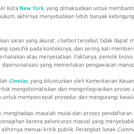
AI Kota
New York
, yang dimaksudkan untuk membantu
ukum, akhirnya menyebabkan lebih banyak kebingung
kan saran yang akurat,
chatbot
tersebut tidak dapat 
ang spesifik pada konteksnya, dan sering kali member
ederhanakan atau menyesatkan. Faktanya, pemilik bisn
 dipersonalisasi yang memerlukan pengawasan manus
alah
Coretax
, yang diluncurkan oleh Kementerian Keua
tuk mengotomatiskan dan mengintegrasikan proses ad
 untuk mempercepat prosedur dan mengurangi kesal
ni menghadapi masalah mulai dari proses pendaftaran
penagihan karena peluncuran massal yang menyebab
 akhirnya menuai kritik publik. Perangkat lunak
Commer