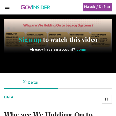
Masuk / Daftar
MENU
Sign up
to watch this video
Already have an account?
Login
Detail
DATA
Why are We Holding On to