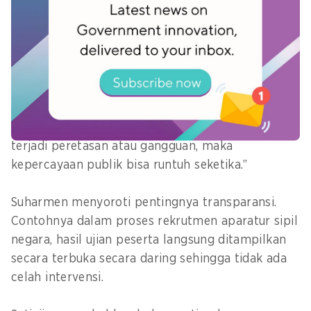
Feri menyambut pertanyaan itu dengan
mengatakan bahwa fondasi utama kepercayaan
adalah keamanan siber sehingga investasi pada
keamanan adalah sebuah keharusan.
“Sebagus apa pun sistem yang dibangun, jika
terjadi peretasan atau gangguan, maka
kepercayaan publik bisa runtuh seketika.”
Suharmen menyoroti pentingnya transparansi.
Contohnya dalam proses rekrutmen aparatur sipil
negara, hasil ujian peserta langsung ditampilkan
secara terbuka secara daring sehingga tidak ada
celah intervensi.