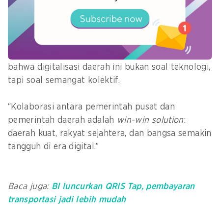
berkelanjutan ke daerah dalam
mengimplementasikan sistem pemerintahan
digital yang sesuai dengan karakteristik lokal.
Ia menutup pidatonya dengan nada optimistis,
bahwa digitalisasi daerah ini bukan soal teknologi,
tapi soal semangat kolektif.
“Kolaborasi antara pemerintah pusat dan
pemerintah daerah adalah
win-win solution
:
daerah kuat, rakyat sejahtera, dan bangsa semakin
tangguh di era digital.”
Baca juga:
BI luncurkan QRIS Tap, pembayaran
transportasi jadi lebih mudah