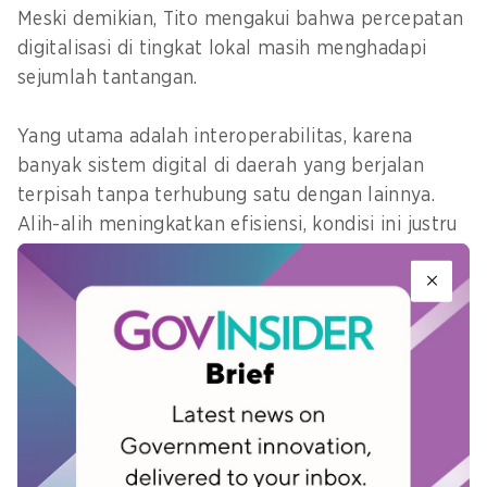
Meski demikian, Tito mengakui bahwa percepatan
digitalisasi di tingkat lokal masih menghadapi
sejumlah tantangan.
Yang utama adalah interoperabilitas, karena
banyak sistem digital di daerah yang berjalan
terpisah tanpa terhubung satu dengan lainnya.
Alih-alih meningkatkan efisiensi, kondisi ini justru
memicu pemborosan.
Tantangan lain adalah literasi digital aparat
daerah, mulai dari tata kelola aplikasi,
kemampuan teknis, hingga keamanan data.
Menurut Tito, berbagai tantangan itu dapat diatasi
apabila pemerintah pusat memberikan dukungan