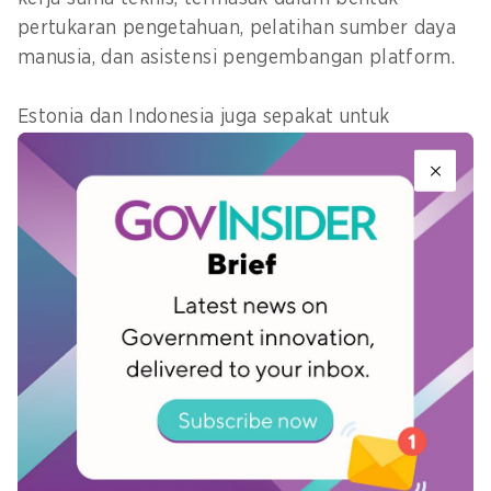
pertukaran pengetahuan, pelatihan sumber daya
manusia, dan asistensi pengembangan platform.
Estonia dan Indonesia juga sepakat untuk
melanjutkan dialog dalam forum-forum lanjutan
yang memungkinkan eksplorasi skema kolaborasi
lintas sektor, baik di bidang teknologi maupun di
bidang kebijakan publik.
Mengakhiri pertemuan, Staf Khusus Kepala
Bappenas, Rama G. Notowidigdo, menyampaikan
apresiasi atas komitmen Estonia untuk bekerja
sama secara konkret dalam mendukung
transformasi digital di Indonesia.
“Kami menyambut baik peluang kolaborasi