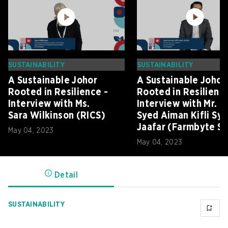
SUSTAINABILITY
SUSTAINABILITY
A Sustainable Johor
A Sustainable Johor
Rooted in Resilience -
Rooted in Resilience
Interview with Ms.
Interview with Mr.
Sara Wilkinson (RICS)
Syed Aiman Kifli Sy
Jaafar (Farmbyte S
May 04, 2023
Bhd)
May 04, 2023
Detail
SUSTAINABILITY