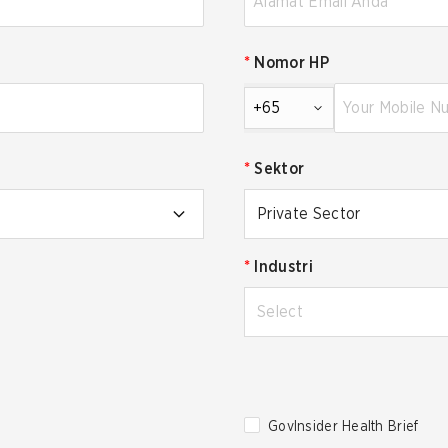
*
Nomor HP
+65
*
Sektor
Private Sector
*
Industri
Select
GovInsider Health Brief