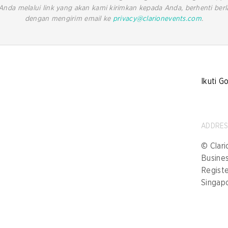
Anda melalui link yang akan kami kirimkan kepada Anda, berhenti be
dengan mengirim email ke
privacy@clarionevents.com
.
Ikuti G
ADDRE
© Clari
Busine
Registe
Singap