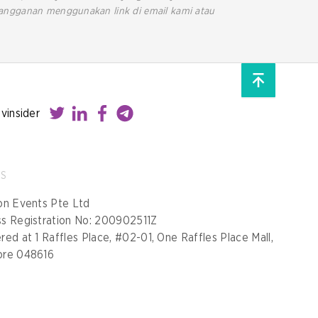
rlangganan menggunakan link di email kami atau
ovinsider
SS
on Events Pte Ltd
ss Registration No: 200902511Z
red at 1 Raffles Place, #02-01, One Raffles Place Mall,
ore 048616