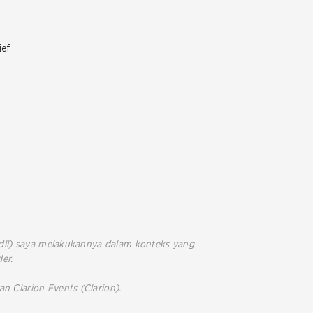
ief
, dll) saya melakukannya dalam konteks yang
er.
n Clarion Events (Clarion).