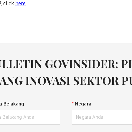
, click
here
.
LLETIN GOVINSIDER: P
ANG INOVASI SEKTOR P
a Belakang
*
Negara
Negara Anda