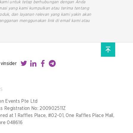
h kami untuk tetap berhubungan dengan Anda
masi yang kami kumpulkan atau terima tentang
oduk, dan layanan relevan yang kami yakin akan
rlangganan menggunakan link di email kami atau
ovinsider
SS
on Events Pte Ltd
ss Registration No: 200902511Z
red at 1 Raffles Place, #02-01, One Raffles Place Mall,
ore 048616