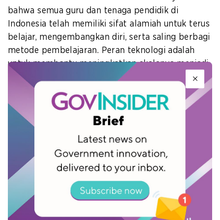
bahwa semua guru dan tenaga pendidik di
Indonesia telah memiliki sifat alamiah untuk terus
belajar, mengembangkan diri, serta saling berbagi
metode pembelajaran. Peran teknologi adalah
untuk membantu meningkatkan skalanya menjadi
lebih luas.
“Bagian yang paling menyentuh dari PMM adalah
munculnya rasa kebanggaan guru dalam
menjalankan profesinya. Adanya perubahan
mindset
bahwa guru semakin tertarik untuk terus
menciptakan inovasi dan mengembangkan cara-
cara baru yang lebih segar,” kata Angga.
Kolaborasi dan keberlanjutan