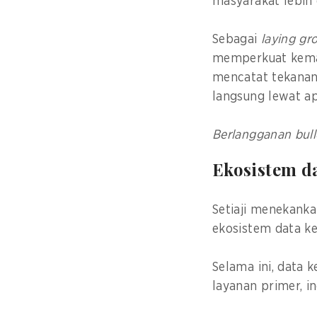
masyarakat lebih 
Sebagai
laying g
memperkuat kema
mencatat tekanan 
langsung lewat apl
Berlangganan bull
Ekosistem d
Setiaji menekanka
ekosistem data ke
Selama ini, data k
layanan primer, i