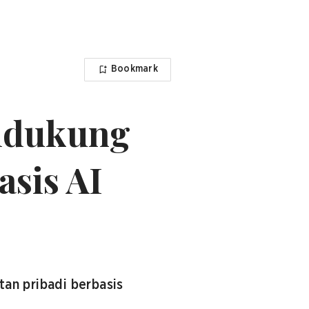
Bookmark
idukung
asis AI
an pribadi berbasis