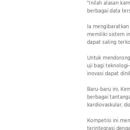
“Inilah alasan k
berbagai data te
Ia mengibaratkan
memiliki sistem i
dapat saling terk
Untuk mendorong
uji bagi teknolog
inovasi dapat din
Baru-baru ini, K
berbagai tantanga
kardiovaskular, di
Kompetisi ini men
terintegrasi den