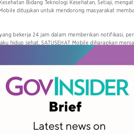
 Kesehatan Bidang Teknologi Kesehatan, Setiaji, menga
Mobile ditujukan untuk mendorong masyarakat memb
 yang bekerja 24 jam dalam memberikan notifikasi, pe
aku hidup sehat, SATUSEHAT Mobile diharapkan menjad
al health application
) bagi para penggunanya,” katany
an setiaji saat diskusi panel bertajuk “SATUSEHAT Mobi
di Health Innovation Festival (HAI-Fest 2025) yang di
Desember di Jakarta.
nelis lainnya adalah Kepala Pusat Data dan Teknologi In
istijo, pejabat Dinas Kesehatan Badung, Bali, dr. Koma
AT Mobile, Kevin Pratama. Diskusi dimoderatori Head
mmunication, Tim Transformasi Teknologi dan Digitali
a Kusumawardani.