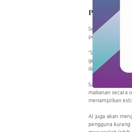
Perawatan k
Setiaji menambah
perawatan kesehata
“Selama ini, bany
gejala berat. Den
dapat ditekan leb
Salah satu fitur 
makanan secara o
menampilkan estim
AI juga akan meng
pengguna kurang 