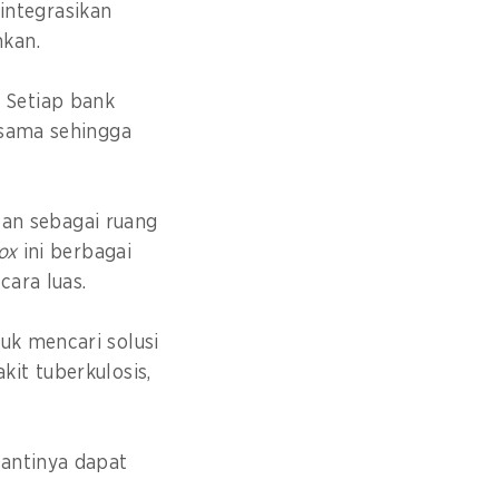
ntegrasikan
hkan.
 Setiap bank
 sama sehingga
an sebagai ruang
ox
ini berbagai
cara luas.
uk mencari solusi
it tuberkulosis,
nantinya dapat