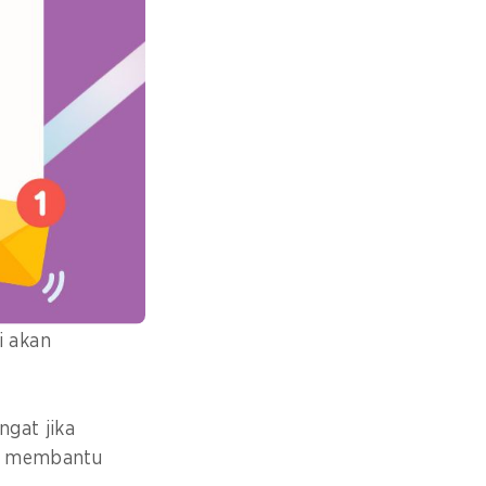
an paradigma
elah mengalami
it tidak menular
enali foto
i akan
ngat jika
an membantu