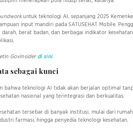
disiplin menerapkan pola hidup sehat, katanya.
roundwork
untuk teknologi AI, sepanjang 2025 Kemenke
mpuan input mandiri pada SATUSEHAT Mobile. Pengg
darah, berat badan, dan berbagai indikator kesehatan
ikasi.
etin GovInsider
di sini
.
ata sebagai kunci
n bahwa teknologi AI tidak akan berjalan optimal tan
sehatan nasional yang terintegrasi dan berkualitas.
esehatan tersebar di banyak institusi, mulai dari rumah s
ndustri farmasi, hingga penyedia teknologi kesehatan.