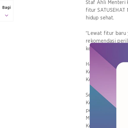
Staf Ahli Menteri
Bagi
fitur SATUSEHAT 
hidup sehat.
“Lewat fitur baru
rekomendasi peril
kesehatan (
person
Hal itu disampaik
Keseharian Kita” 
Kemenkes pada 8 
Selain Setiaji, pa
Kemenkes, Eko Sul
pengguna SATUSEH
Marketing, and Co
Kemenkes, Karin