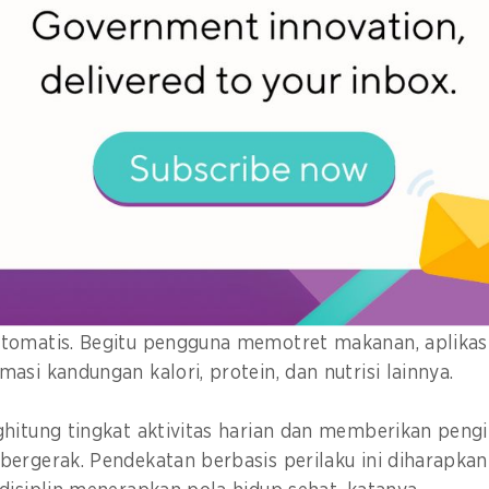
esehatan preventif
kan, SATUSEHAT diharapkan menjadi pemicu pergeser
n dari dari kuratif ke preventif.
ak pasien yang baru datang ke fasilitas kesehatan set
gan pengingat dan rekomendasi personal, risiko penyak
ih awal,” katanya.
yang sedang disiapkan adalah kemampuan aplikasi meng
tomatis. Begitu pengguna memotret makanan, aplikas
asi kandungan kalori, protein, dan nutrisi lainnya.
hitung tingkat aktivitas harian dan memberikan pengi
bergerak. Pendekatan berbasis perilaku ini diharapk