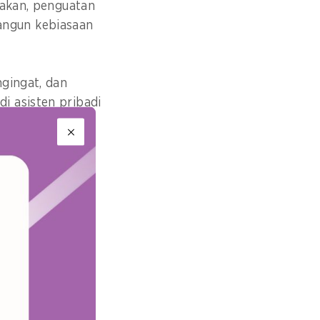
takan, penguatan
angun kebiasaan
ngingat, dan
i asisten pribadi
a.
le untuk
selenggarakan
formasi
ng Arya, dan
 of Brand,
sasi Kesehatan