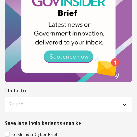
+65
*
Level pekerjaan
Select
*
Sektor
Private Sector
*
Industri
Select
Saya juga ingin berlangganan ke
GovInsider Cyber Brief