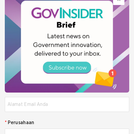
*
Negara
Negara Anda
*
Jabatan Pekerjaan
*
Email
*
Perusahaan