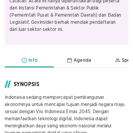
Catatan: Acara ini hanya diperuntukkan bagi peserta
dari Instansi Pemerintahan & Sektor Publik
(Pemerintah Pusat & Pemerintah Daerah) dan Badan
Legislatif. GovInsider berhak menolak pendaftaran
dari luar sektor-sektor ini.
Info
Agenda
Spea
SYNOPSIS
Indonesia sedang mempercepat pembangunan
ekonominya untuk mencapai tujuan menjadi negara maju
sesuai dengan Visi Indonesia Emas 2045. Dengan
memanfaatkan teknologi digital, Indonesia dapat
meningkatkan daya saing ekonomi nasional melalui