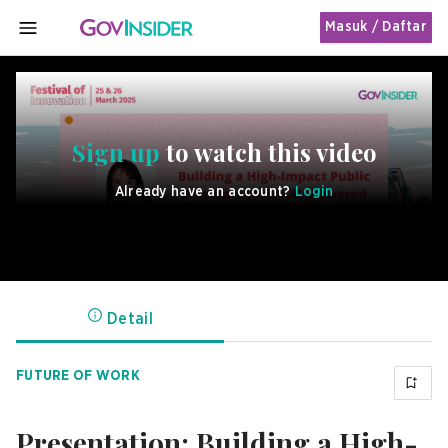
Masuk / Daftar
MENU
Sign up
to watch this video
Already have an account?
Login
Detail
FUTURE OF WORK
Presentation: Building a High-